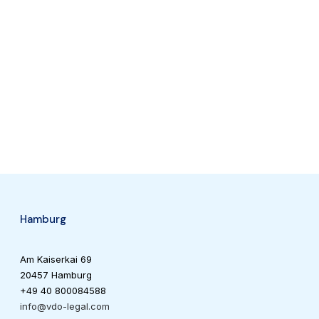
ungen
nd
g
ein
Hamburg
Am Kaiserkai 69
20457 Hamburg
+49 40 800084588
info@vdo-legal.com