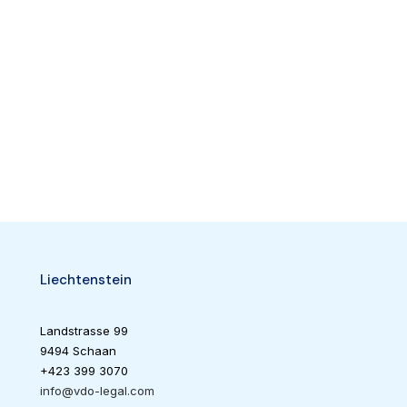
Zulass
Deutschla
Luxembur
Liechtenst
Liechtenstein
Landstrasse 99
9494 Schaan
+423 399 3070
info@vdo-legal.com